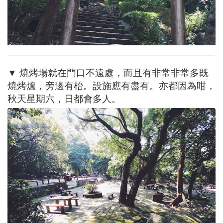
▼ 燒烤場就在門口不遠處，而且有非常非常多既
燒烤爐，旁邊有枱。設施應有盡有。亦都因為咁，
秋天星期六，日都會多人。