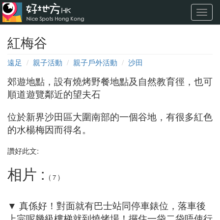
Toggl
navig
紅梅谷
遠足
親子活動
親子戶外活動
沙田
郊遊地點，設有燒烤野餐地點及自然教育徑，也可
順道遊覽鄰近的望夫石
位於新界沙田區大圍南部的一個谷地，有很多紅色
的水楊梅因而得名。
讚好此文:
相片 :
( 7 )
▼ 真係好！對面就有巴士站同停車錶位，落車後
上完呢幾級樓梯就到燒烤場！攞住一袋二袋唔使行