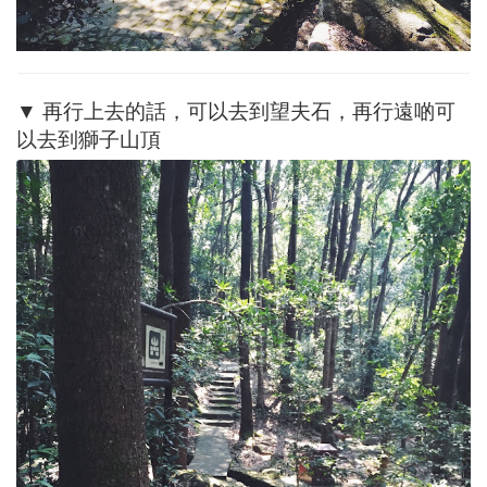
▼ 再行上去的話，可以去到望夫石，再行遠啲可
以去到獅子山頂