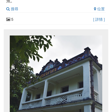
魚。
搜尋
位置
5
[ 詳情 ]