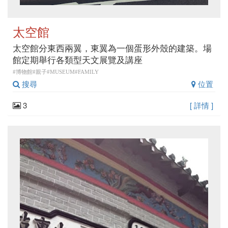
太空館
太空館分東西兩翼，東翼為一個蛋形外殼的建築。場
館定期舉行各類型天文展覽及講座
#博物館#親子#MUSEUM#FAMILY
搜尋
位置
3
[ 詳情 ]