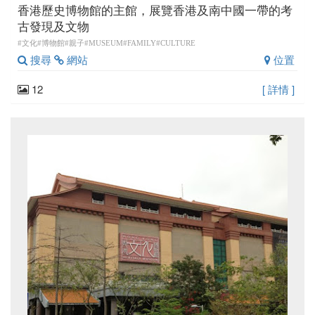
香港歷史博物館的主館，展覽香港及南中國一帶的考
古發現及文物
#文化#博物館#親子#MUSEUM#FAMILY#CULTURE
搜尋
網站
位置
12
[ 詳情 ]