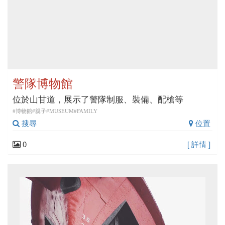
警隊博物館
位於山甘道，展示了警隊制服、裝備、配槍等
#博物館#親子#MUSEUM#FAMILY
搜尋
位置
0
[ 詳情 ]