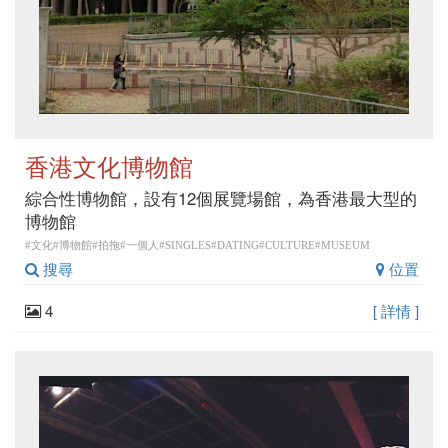
香港文化博物館
綜合性博物館，設有12個展覽場館，為香港最大型的
博物館
#文化#博物館#拍拖#一個人#SINGLES#DATING#CULTURE#MUSEUM
搜尋
位置
4
[ 詳情 ]