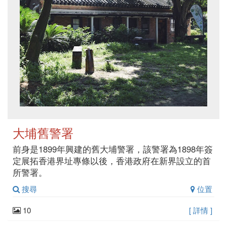
大埔舊警署
前身是1899年興建的舊大埔警署，該警署為1898年簽
定展拓香港界址專條以後，香港政府在新界設立的首
所警署。
搜尋
位置
10
[ 詳情 ]