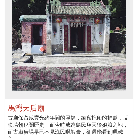
馬灣天后廟
古廟保留咸豐光緒年間的匾額，緝私拖船的捐獻，反
映清朝稅關歷史，而今時成為島民拜天後娘娘之地，
而古廟廣場早已不見漁民曬蝦膏，卻還能看到曬鹹