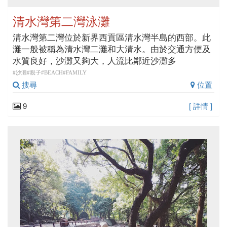
清水灣第二灣泳灘
清水灣第二灣位於新界西貢區清水灣半島的西部。此
灘一般被稱為清水灣二灘和大清水。由於交通方便及
水質良好，沙灘又夠大，人流比鄰近沙灘多
#沙灘#親子#BEACH#FAMILY
搜尋
位置
9
[ 詳情 ]