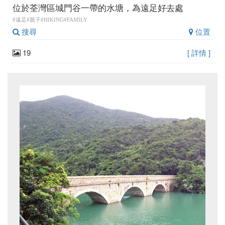
位於荃灣區城門谷一帶的水塘，為遠足好去處
#遠足#親子#HIKING#FAMILY
搜尋
位置
19
[ 詳情 ]