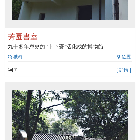
芳園書室
九十多年歷史的 "卜卜齋"活化成的博物館
搜尋
位置
7
[ 詳情 ]