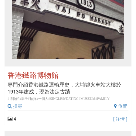
香港鐵路博物館
專門介紹香港鐵路運輸歷史，大埔墟火車站大樓於
1913年建成，現為法定古蹟
#博物館#親子#拍拖#一個人#SINGLES#DATING#MUSEUM#FAMILY
搜尋
位置
4
[ 詳情 ]