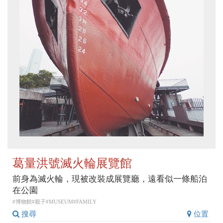
葛量洪號滅火輪展覽館
前身為滅火輪，現被改裝成展覽廳，遠看似一條船泊
在公園
#博物館#親子#MUSEUM#FAMILY
搜尋
位置