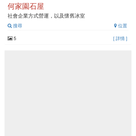
何家園石屋
社會企業方式營運，以及懷舊冰室
搜尋
位置
5
[ 詳情 ]