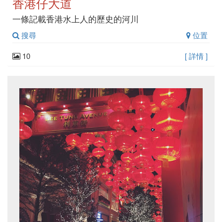
香港仔大道
一條記載香港水上人的歷史的河川
搜尋
位置
10
[ 詳情 ]