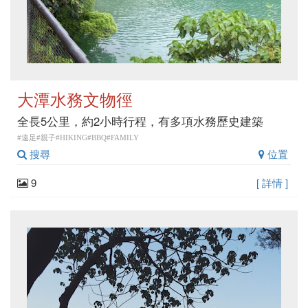
大潭水務文物徑
全長5公里，約2小時行程，有多項水務歷史建築
#遠足#親子#HIKING#BBQ#FAMILY
搜尋
位置
9
[ 詳情 ]