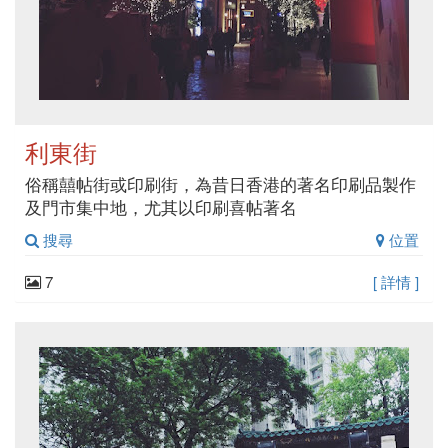
利東街
俗稱囍帖街或印刷街，為昔日香港的著名印刷品製作
及門市集中地，尤其以印刷喜帖著名
搜尋
位置
7
[ 詳情 ]