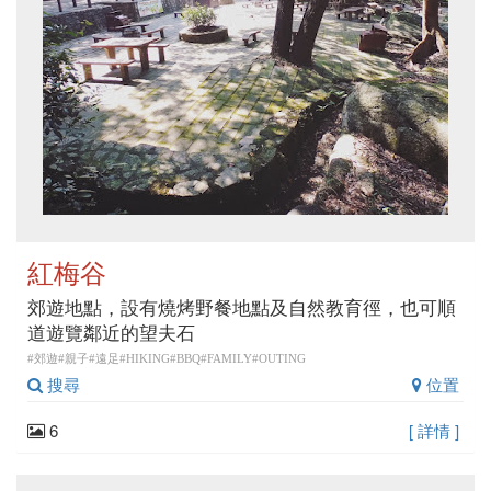
紅梅谷
郊遊地點，設有燒烤野餐地點及自然教育徑，也可順
道遊覽鄰近的望夫石
#郊遊#親子#遠足#HIKING#BBQ#FAMILY#OUTING
搜尋
位置
6
[ 詳情 ]