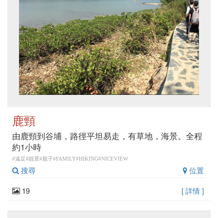
鹿頸
由鹿頸到谷埔，路徑平坦易走，有草地，海景。全程
約1小時
#遠足#靚景#親子#FAMILY#HIKING#NICEVIEW
搜尋
位置
19
[ 詳情 ]