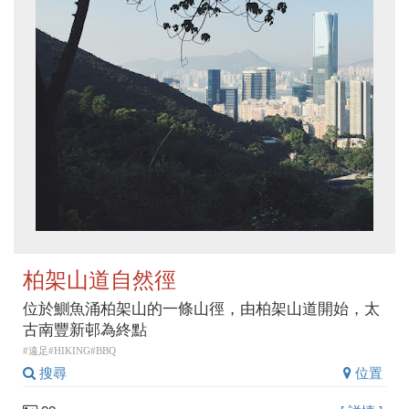
柏架山道自然徑
位於鰂魚涌柏架山的一條山徑，由柏架山道開始，太
古南豐新邨為終點
#遠足#HIKING#BBQ
搜尋
位置