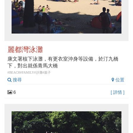
麗都灣泳灘
康文署核下泳灘，有更衣室沖身等設備，於汀九橋
下，對出就係青馬大橋
#BEACH#FAMILY#沙灘#親子
搜尋
位置
6
[ 詳情 ]