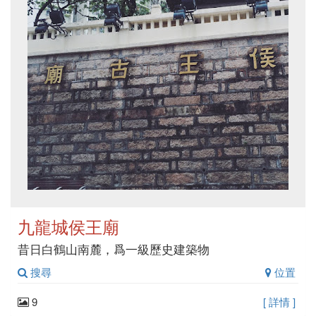
九龍城侯王廟
昔日白鶴山南麓，爲一級歷史建築物
搜尋
位置
9
[ 詳情 ]